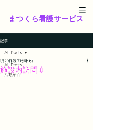
まつくら看護サービス
記事
All Posts
1月29日
読了時間: 1分
All Posts
施設内訪問💉
活動紹介